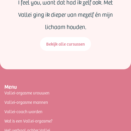
I feel you, want dat had ik zelf ook. Met
Vallei ging ik dieper van mezelf én mijn
lichaam houden.
Bekijk alle cursussen
Menu
Vallei-orgasme vrouwen
Vallei-orgasme mannen
Vallei-coach worden
Wat is een Vallei-orgasme?
Het verhaal achter Vallei