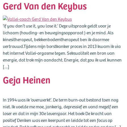
Gerd Van den Keybus
‘If you don’t use it, you lose it.’ Deze uitspraak geldt voor je
lichaam (houding- en bewegingsapparaat ) en je mind. Als
kinesitherapeut, bekkenbodemtherapeut ben ik daarmee
vertrouwd.Tijdens mijn borstkanker proces in 2013 kwam ik via
het internet Vallei-orgasme tegen. Seksualiteit een bron van
energie, dat trok mijn aandacht. Energie, dat zou ik wel kunnen
[…]
Geja Heinen
In 1994 was ik ‘overwerkt’. De term burn-out bestond toen nog
niet. Ik voelde me moe, jankerig, depressief en vond mezelf een
loser en dat in mijn 30e levensjaar. Het boek De kracht van
positief Denken was een keerpunt en leidde tot een focus op
mindset. Dat heeft me veel gebracht en leidde onder andere […]