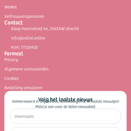
Winkel
Vertrouwenspersonen
Contact
Kaap Hoorndreef 66, 3563AW Utrecht
Info@vallei.online
KVK: 77026918
Formeel
Privacy
Algemene voorwaarden
Cookies
Bestelling annuleren
Volg het laatste nieuws
Geïnteresseerd in onze events, aanbiedingen of de laatste nieuwtjes?
Meld je aan voor de Vallei-nieuwsbief.