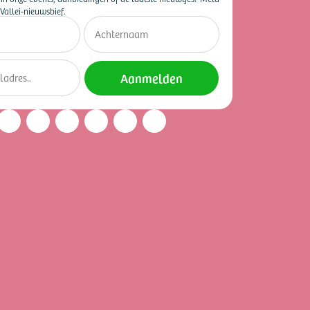
Vallei-nieuwsbief.
Aanmelden