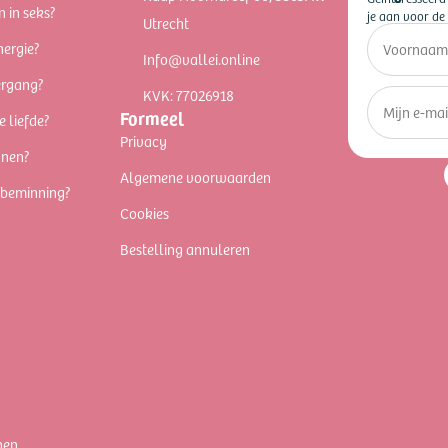
n in seks?
je aan voor de 
Utrecht
nergie?
Info@vallei.online
ergang?
KVK: 77026918
Formeel
e liefde?
Privacy
nnen?
Algemene voorwaarden
fbeminning?
Cookies
Bestelling annuleren
nen