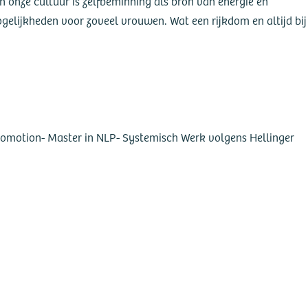
In onze cultuur is zelfbeminning als bron van energie en
elijkheden voor zoveel vrouwen. Wat een rijkdom en altijd bij
Promotion
- Master in NLP
- Systemisch Werk volgens Hellinger