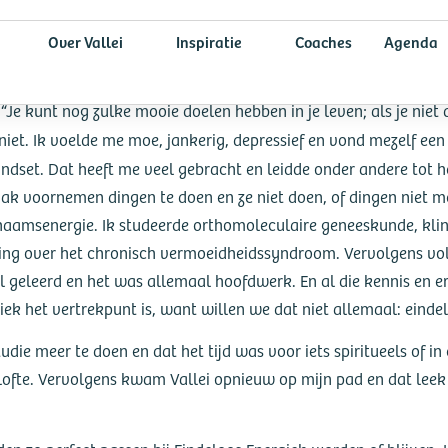
Over Vallei
Inspiratie
Coaches
Agenda
“Je kunt nog zulke mooie doelen hebben in je leven; als je niet 
iet. Ik voelde me moe, jankerig, depressief en vond mezelf een 
ndset. Dat heeft me veel gebracht en leidde onder andere tot h
aak voornemen dingen te doen en ze niet doen, of dingen niet m
ichaamsenergie. Ik studeerde orthomoleculaire geneeskunde, kl
 ging over het chronisch vermoeidheidssyndroom. Vervolgens vo
 geleerd en het was allemaal hoofdwerk. En al die kennis en erv
ek het vertrekpunt is, want willen we dat niet allemaal: einde
ie meer te doen en dat het tijd was voor iets spiritueels of in
slofte. Vervolgens kwam Vallei opnieuw op mijn pad en dat leek