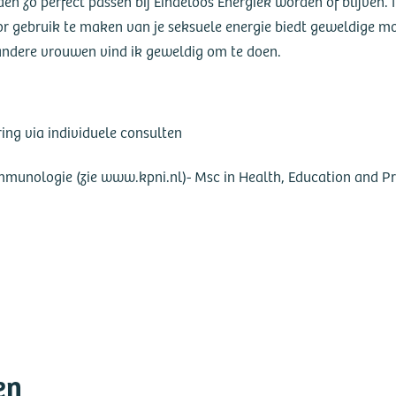
en zo perfect passen bij Eindeloos Energiek worden of blijven. 
 gebruik te maken van je seksuele energie biedt geweldige mog
andere vrouwen vind ik geweldig om te doen.
ing via individuele consulten
Immunologie (zie www.kpni.nl)
- Msc in Health, Education and 
en