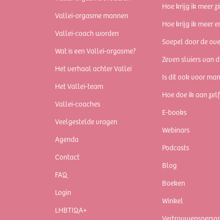
Hoe krijg ik meer zi
Vallei-orgasme mannen
Hoe krijg ik meer e
Vallei-coach worden
Soepel door de ov
Wat is een Vallei-orgasme?
Zeven sluiers van d
Het verhaal achter Vallei
Is dit ook voor ma
Het Vallei-team
Hoe doe ik aan zel
Vallei-coaches
E-books
Veelgestelde vragen
Webinars
Agenda
Podcasts
Contact
Blog
FAQ
Boeken
Login
Winkel
LHBTIQA+
Vertrouwensperso