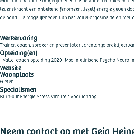
Mooi vind ik dat de mogelijkheden die de Vallei-technieken bied
levenskracht een onbekend fenomeen. Jezelf energie geven door
de hand. De mogelijkheden van het Vallei-orgasme delen met 
Werkervaring
Trainer, coach, spreker en presentator Jarenlange praktijkervar
Opleiding(en)
- Vallei-coach opleiding 2020
- Msc in klinische Psycho Neuro 
Website
Woonplaats
Gieten
Specialismen
Burn-out
Energie
Stress
Vitaliteit
Voorlichting
Neem contact op met Geja Hein