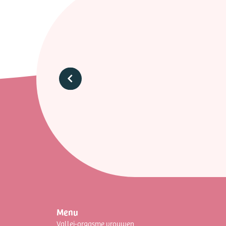
Menu
Vallei-orgasme vrouwen