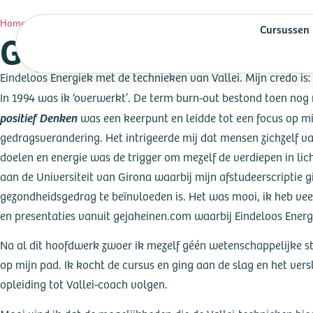
Geja Heinen
Home
»
Coaches
»
Cursussen
Geja Heinen
Eindeloos Energiek met de technieken van Vallei. Mijn credo is: 
In 1994 was ik ‘overwerkt’. De term burn-out bestond toen nog n
positief Denken
was een keerpunt en leidde tot een focus op mi
gedragsverandering. Het intrigeerde mij dat mensen zichzelf v
doelen en energie was de trigger om mezelf de verdiepen in l
aan de Universiteit van Girona waarbij mijn afstudeerscriptie
gezondheidsgedrag te beïnvloeden is. Het was mooi, ik heb veel
en presentaties vanuit gejaheinen.com waarbij Eindeloos Energi
Na al dit hoofdwerk zwoer ik mezelf géén wetenschappelijke stud
op mijn pad. Ik kocht de cursus en ging aan de slag en het ver
opleiding tot Vallei-coach volgen.