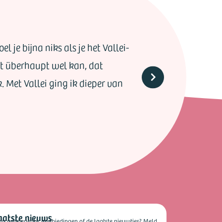
l je bijna niks als je het Vallei-
het überhaupt wel kan, dat
k. Met Vallei ging ik dieper van
aatste nieuws
 in onze events, aanbiedingen of de laatste nieuwtjes? Meld