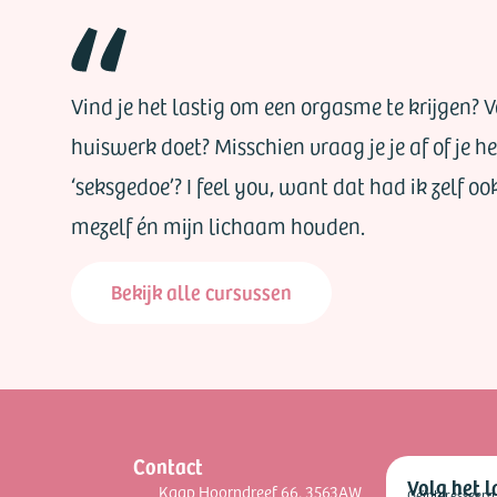
Vind je het lastig om een orgasme te krijgen? Voe
huiswerk doet? Misschien vraag je je af of je 
‘seksgedoe’? I feel you, want dat had ik zelf oo
mezelf én mijn lichaam houden.
Bekijk alle cursussen
Contact
Volg het l
Kaap Hoorndreef 66, 3563AW
Geïnteresseerd