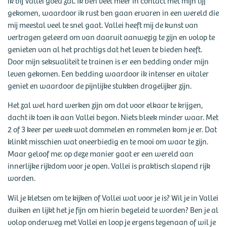
ik bij Vallei goed zat. Ik ben veel meer in contact met mijn lijf
gekomen, waardoor ik rust ben gaan ervaren in een wereld die
mij meestal veel te snel gaat. Vallei heeft mij de kunst van
vertragen geleerd om van daaruit aanwezig te zijn en volop te
genieten van al het prachtigs dat het leven te bieden heeft.
Door mijn seksualiteit te trainen is er een bedding onder mijn
leven gekomen. Een bedding waardoor ik intenser en vitaler
geniet en waardoor de pijnlijke stukken dragelijker zijn.
Het zal wel hard werken zijn om dat voor elkaar te krijgen,
dacht ik toen ik aan Vallei begon. Niets bleek minder waar. Met
2 of 3 keer per week wat dommelen en rommelen kom je er. Dat
klinkt misschien wat oneerbiedig en te mooi om waar te zijn.
Maar geloof me: op deze manier gaat er een wereld aan
innerlijke rijkdom voor je open. Vallei is praktisch slapend rijk
worden.
Wil je kletsen om te kijken of Vallei wat voor je is? Wil je in Vallei
duiken en lijkt het je fijn om hierin begeleid te worden? Ben je al
volop onderweg met Vallei en loop je ergens tegenaan of wil je