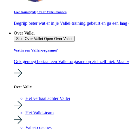
Live trainingsdag voor Vallei-mannen
Begrijp beter wat er in je Vallei-training gebeurt en ga een laag 
Over Vallei
Sluit Over Vallei
Open Over Vallei
Wat is een Vallei-orgasme?
Gek genoeg bestaat een Vallei-orgasme op zichzelf niet. Maar w
Over Vallei
Het verhaal achter Vallei
Het Vallei-team
Vallei-coaches