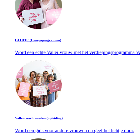
GLOED! (Groepsprogramma)
Word een echte Vallei-vrouw met het verdiepingsprogramma Va
Vallei-coach worden (opleiding)
Word een gids voor andere vrouwen en geef het lichtje door.