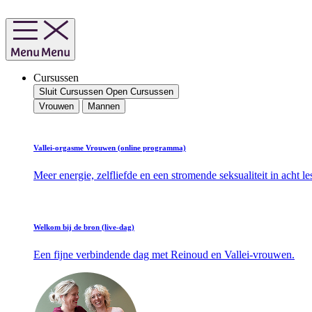
Ga
naar
de
inhoud
Cursussen
Sluit Cursussen
Open Cursussen
Vrouwen
Mannen
Vallei-orgasme Vrouwen (online programma)
Meer energie, zelfliefde en een stromende seksualiteit in acht le
Welkom bij de bron (live-dag)
Een fijne verbindende dag met Reinoud en Vallei-vrouwen.