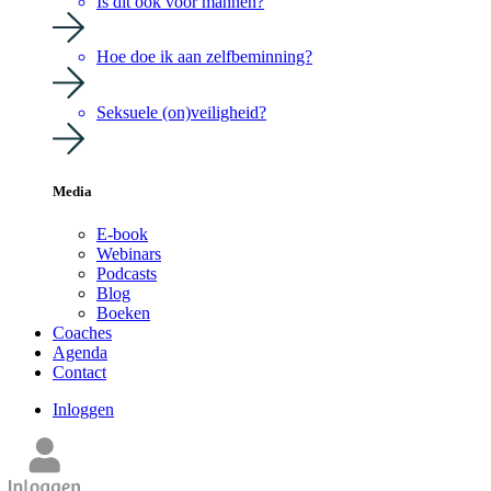
Is dit ook voor mannen?
Hoe doe ik aan zelfbeminning?
Seksuele (on)veiligheid?
Media
E-book
Webinars
Podcasts
Blog
Boeken
Coaches
Agenda
Contact
Inloggen