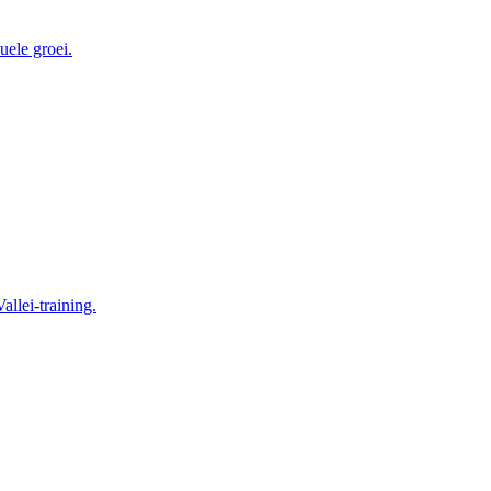
uele groei.
allei-training.