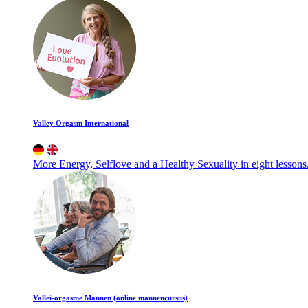
Valley Orgasm International
More Energy, Selflove and a Healthy Sexuality in eight lessons
Vallei-orgasme Mannen (online mannencursus)