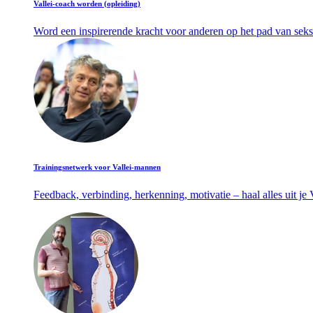
Vallei-coach worden (opleiding)
Word een inspirerende kracht voor anderen op het pad van seks
Trainingsnetwerk voor Vallei-mannen
Feedback, verbinding, herkenning, motivatie – haal alles uit je V