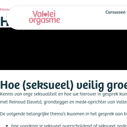
Hoe (seksueel) veilig groeit jouw kind op
Home
»
Webinars
»
Cursussen
Hoe (seksueel) veilig
Hoe (seksueel) veilig gro
Kennis van onze seksualiteit en hoe we hierover in gesprek ku
met Reinoud Eleveld, grondlegger en mede-oprichter van Valle
De volgende belangrijke thema’s kwamen in het gesprek aan b
hoe voorkom je seksueel overschrijdend of seksueel ond