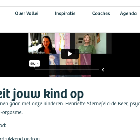
Over Vallei
Inspiratie
Coaches
Agenda
 groeit jouw kind op
eit jouw kind op
nnen gaan met onze kinderen. Henriëtte Sternefeld-de Beer, psy
i-orgasme.
od:
erdrukkend gedrag