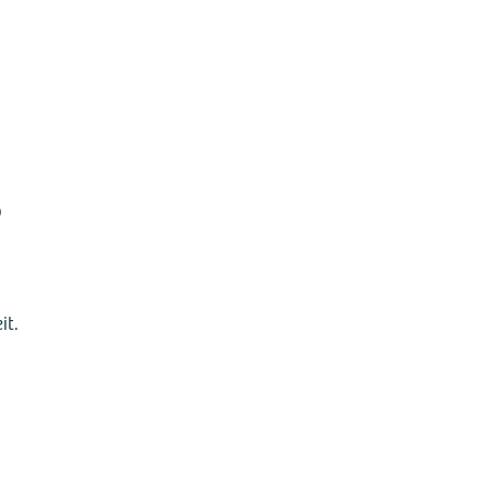
?
it.