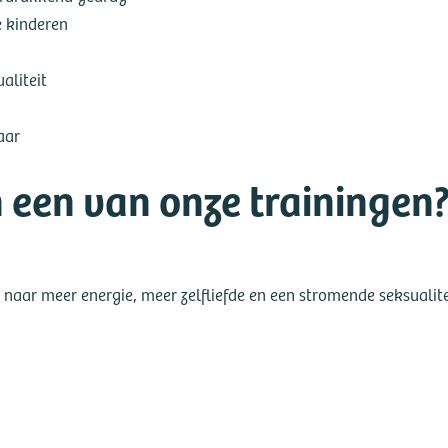
e kinderen
aliteit
aar
n een van onze trainingen
aar meer energie, meer zelfliefde en een stromende seksualite