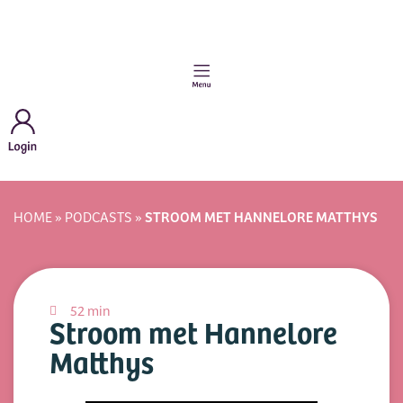
STROOM MET HANNELORE MATTHYS
HOME
»
PODCASTS
»
52 min
Stroom met Hannelore
Matthys