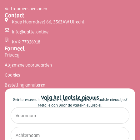
Vertrouwenspersonen
Contact
Kaap Hoorndreef 66, 3563AW Utrecht
Info@vallei.online
KVK: 77026918
Formeel
Privacy
Algemene voorwaarden
Cookies
Bestelling annuleren
Volg het laatste nieuws
Geïnteresseerd in onze events, aanbiedingen of de laatste nieuwtjes?
Meld je aan voor de Vallei-nieuwsbief.