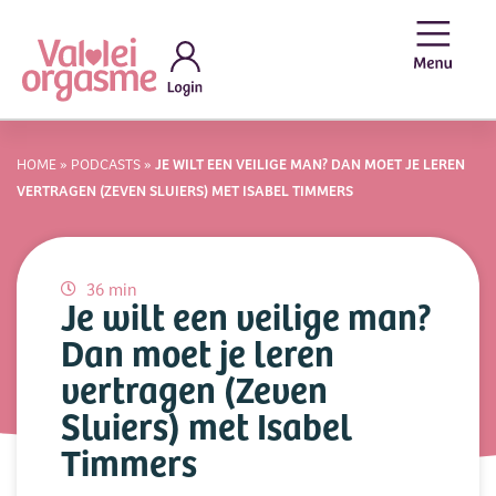
HOME
»
PODCASTS
»
JE WILT EEN VEILIGE MAN? DAN MOET JE LEREN
VERTRAGEN (ZEVEN SLUIERS) MET ISABEL TIMMERS
36 min
Je wilt een veilige man?
Dan moet je leren
vertragen (Zeven
Sluiers) met Isabel
Timmers