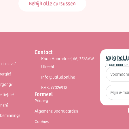
Bekijk alle cursussen
Contact
Volg het l
Kaap Hoorndreef 66, 3563AW
Geïnteresseerd
n in seks?
je aan voor de 
Utrecht
nergie?
Info@vallei.online
ergang?
KVK: 77026918
Formeel
e liefde?
Privacy
nnen?
Algemene voorwaarden
fbeminning?
Cookies