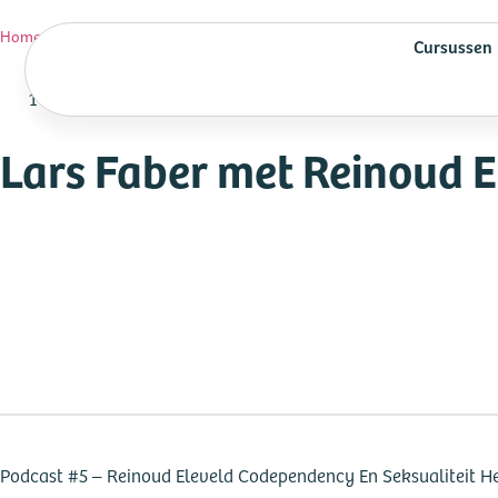
Lars Faber met Reinoud Eleveld
Home
»
Podcasts
»
Cursussen
1 uur 56 min
Lars Faber met Reinoud E
Podcast #5 – Reinoud Eleveld Codependency En Seksualiteit He