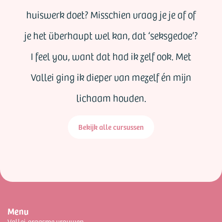
je af of
was. Ik voelde een enorm verlan
sgedoe’?
mijn hele lichaam te verkennen e
ok. Met
leven in te blazen. En dat is wat Va
én mijn
mij betekent. Het zachtjes wakker
van mijn lichaam, zowel op fysi
energetisch niveau.
Bekijk alle cursussen
Menu
Vallei-orgasme vrouwen