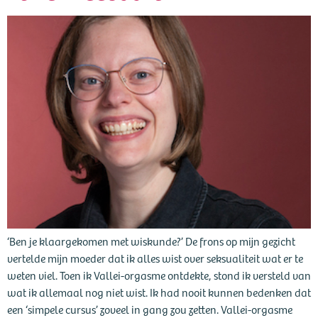
‘Ben je klaargekomen met wiskunde?’ De frons op mijn gezicht
vertelde mijn moeder dat ik alles wist over seksualiteit wat er te
weten viel. Toen ik Vallei-orgasme ontdekte, stond ik versteld van
wat ik allemaal nog niet wist. Ik had nooit kunnen bedenken dat
een ‘simpele cursus’ zoveel in gang zou zetten. Vallei-orgasme