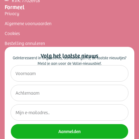
KVK: 77026918
Formeel
Privacy
Algemene voorwaarden
Cookies
Bestelling annuleren
Volg het laatste nieuws
Geïnteresseerd in onze events, aanbiedingen of de laatste nieuwtjes?
Meld je aan voor de Vallei-nieuwsbief.
Aanmelden