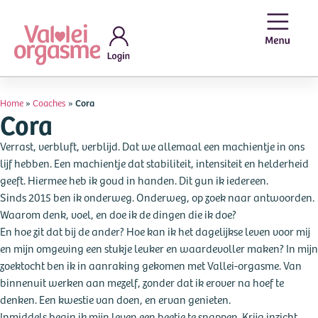
Home
»
Coaches
»
Cora
Cora
Verrast, verbluft, verblijd. Dat we allemaal een machientje in ons
lijf hebben. Een machientje dat stabiliteit, intensiteit en helderheid
geeft. Hiermee heb ik goud in handen. Dit gun ik iedereen.
Sinds 2015 ben ik onderweg. Onderweg, op zoek naar antwoorden.
Waarom denk, voel, en doe ik de dingen die ik doe?
En hoe zit dat bij de ander? Hoe kan ik het dagelijkse leven voor mij
en mijn omgeving een stukje leuker en waardevoller maken? In mijn
zoektocht ben ik in aanraking gekomen met Vallei-orgasme. Van
binnenuit werken aan mezelf, zonder dat ik erover na hoef te
denken. Een kwestie van doen, en ervan genieten.
Inmiddels begin ik mijn leven een beetje te snappen. Krijg inzicht,