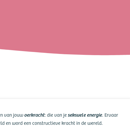
e Mannenprogramma
veld
oerkracht
seksuele energie
rn van jouw
: die van je
. Ervaar
ield en word een constructieve kracht in de wereld.