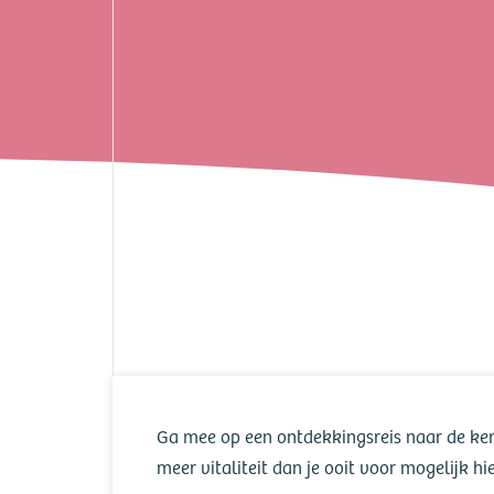
Het Vallei liv
met Reinoud Ele
Ga mee op een ontdekkingsreis naar de ke
meer vitaliteit dan je ooit voor mogelijk h