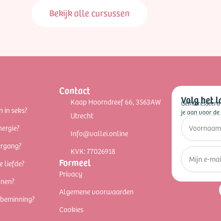
Bekijk alle cursussen
Contact
Volg het l
Kaap Hoorndreef 66, 3563AW
Geïnteresseerd
n in seks?
je aan voor de 
Utrecht
nergie?
Info@vallei.online
ergang?
KVK: 77026918
Formeel
e liefde?
Privacy
nnen?
Algemene voorwaarden
fbeminning?
Cookies