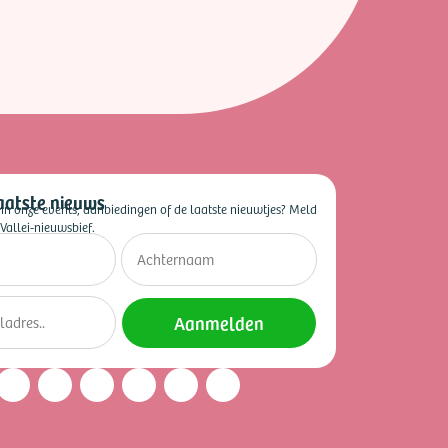
aatste nieuws
 in onze events, aanbiedingen of de laatste nieuwtjes? Meld
Vallei-nieuwsbief.
Aanmelden