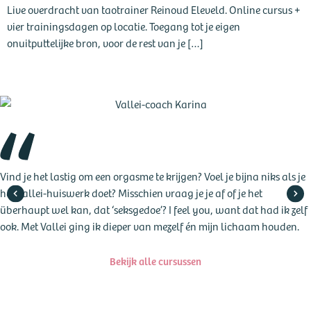
Live overdracht van taotrainer Reinoud Eleveld. Online cursus +
vier trainingsdagen op locatie. Toegang tot je eigen
onuitputtelijke bron, voor de rest van je […]
Vind je het lastig om een orgasme te krijgen? Voel je bijna niks als je
het Vallei-huiswerk doet? Misschien vraag je je af of je het
überhaupt wel kan, dat ‘seksgedoe’? I feel you, want dat had ik zelf
ook. Met Vallei ging ik dieper van mezelf én mijn lichaam houden.
Bekijk alle cursussen