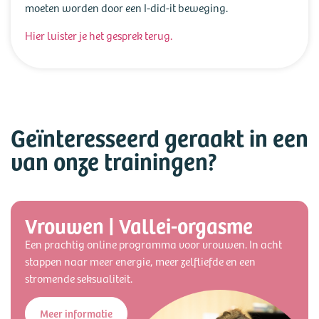
moeten worden door een I-did-it beweging.
Hier luister je het gesprek terug.
Geïnteresseerd geraakt in een
van onze trainingen?
Vrouwen | Vallei-orgasme
Een prachtig online programma voor vrouwen. In acht
stappen naar meer energie, meer zelfliefde en een
stromende seksualiteit.
Meer informatie