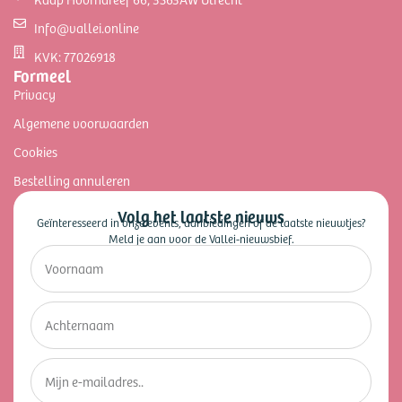
Info@vallei.online
KVK: 77026918
Formeel
Privacy
Algemene voorwaarden
Cookies
Bestelling annuleren
Volg het laatste nieuws
Geïnteresseerd in onze events, aanbiedingen of de laatste nieuwtjes?
Meld je aan voor de Vallei-nieuwsbief.