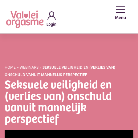
HOME
»
WEBINARS
»
SEKSUELE VEILIGHEID EN (VERLIES VAN)
ONSCHULD VANUIT MANNELIJK PERSPECTIEF
Seksuele veiligheid en
(verlies van) onschuld
vanuit mannelijk
perspectief