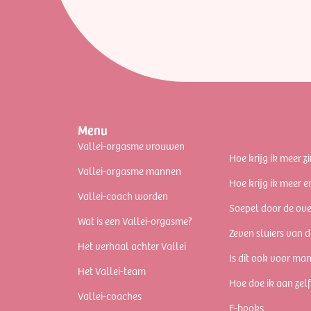
Menu
Vallei-orgasme vrouwen
Hoe krijg ik meer zi
Vallei-orgasme mannen
Hoe krijg ik meer e
Vallei-coach worden
Soepel door de ov
Wat is een Vallei-orgasme?
Zeven sluiers van d
Het verhaal achter Vallei
Is dit ook voor ma
Het Vallei-team
Hoe doe ik aan zel
Vallei-coaches
E-books