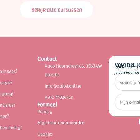
Bekijk alle cursussen
Contact
Volg het l
Kaap Hoorndreef 66, 3563AW
Geïnteresseerd
n in seks?
je aan voor de 
Utrecht
nergie?
Info@vallei.online
ergang?
KVK: 77026918
Formeel
e liefde?
Privacy
nnen?
Algemene voorwaarden
fbeminning?
Cookies