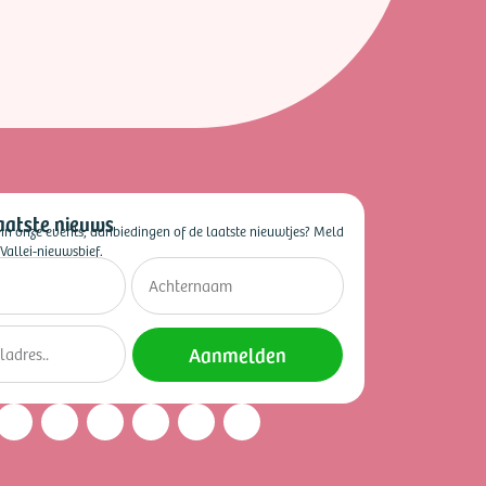
aatste nieuws
 in onze events, aanbiedingen of de laatste nieuwtjes? Meld
Vallei-nieuwsbief.
Aanmelden