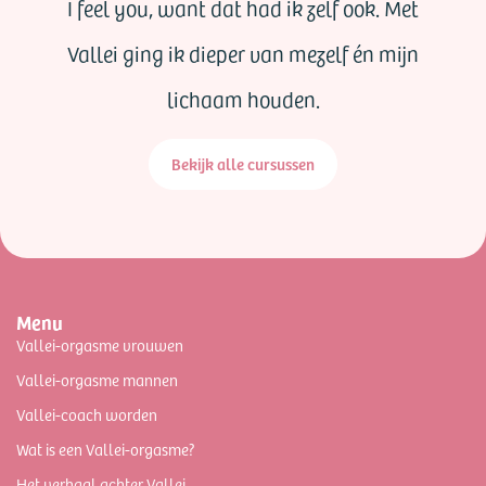
I feel you, want dat had ik zelf ook. Met
Vallei ging ik dieper van mezelf én mijn
lichaam houden.
Bekijk alle cursussen
Menu
Vallei-orgasme vrouwen
Vallei-orgasme mannen
Vallei-coach worden
Wat is een Vallei-orgasme?
Het verhaal achter Vallei