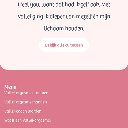
I feel you, want dat had ik zelf ook. Met
Vallei ging ik dieper van mezelf én mijn
lichaam houden.
Bekijk alle cursussen
Menu
Vallei-orgasme vrouwen
Vallei-orgasme mannen
Vallei-coach worden
Wat is een Vallei-orgasme?