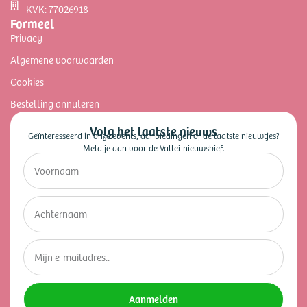
KVK: 77026918
Formeel
Privacy
Algemene voorwaarden
Cookies
Bestelling annuleren
Volg het laatste nieuws
Geïnteresseerd in onze events, aanbiedingen of de laatste nieuwtjes?
Meld je aan voor de Vallei-nieuwsbief.
Aanmelden