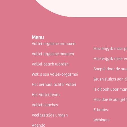
Menu
Vallei-orgasme vrouwen
Hoe krijg ik meer zi
Vallei-orgasme mannen
Hoe krijg ik meer e
Vallei-coach worden
Soepel door de ov
Wat is een Vallei-orgasme?
Zeven sluiers van d
Het verhaal achter Vallei
Is dit ook voor ma
Het Vallei-team
Hoe doe ik aan zel
Vallei-coaches
E-books
Veelgestelde vragen
Webinars
Agenda