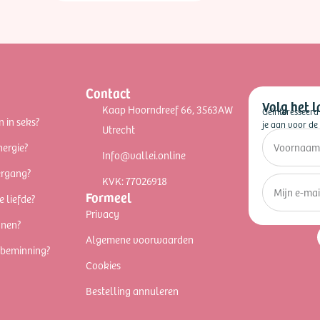
Contact
Volg het l
Kaap Hoorndreef 66, 3563AW
Geïnteresseerd
n in seks?
je aan voor de 
Utrecht
nergie?
Info@vallei.online
ergang?
KVK: 77026918
Formeel
e liefde?
Privacy
nnen?
Algemene voorwaarden
fbeminning?
Cookies
Bestelling annuleren