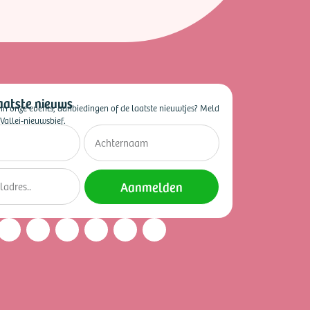
aatste nieuws
 in onze events, aanbiedingen of de laatste nieuwtjes? Meld
Vallei-nieuwsbief.
Aanmelden