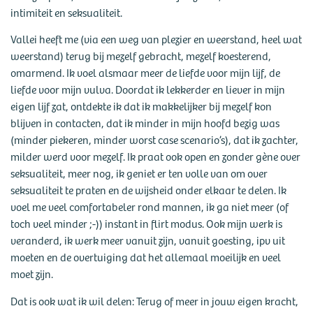
intimiteit en seksualiteit.
Vallei heeft me (via een weg van plezier en weerstand, heel wat
weerstand) terug bij mezelf gebracht, mezelf koesterend,
omarmend. Ik voel alsmaar meer de liefde voor mijn lijf, de
liefde voor mijn vulva. Doordat ik lekkerder en liever in mijn
eigen lijf zat, ontdekte ik dat ik makkelijker bij mezelf kon
blijven in contacten, dat ik minder in mijn hoofd bezig was
(minder piekeren, minder worst case scenario’s), dat ik zachter,
milder werd voor mezelf. Ik praat ook open en zonder gène over
seksualiteit, meer nog, ik geniet er ten volle van om over
seksualiteit te praten en de wijsheid onder elkaar te delen. Ik
voel me veel comfortabeler rond mannen, ik ga niet meer (of
toch veel minder ;-)) instant in flirt modus. Ook mijn werk is
veranderd, ik werk meer vanuit zijn, vanuit goesting, ipv uit
moeten en de overtuiging dat het allemaal moeilijk en veel
moet zijn.
Dat is ook wat ik wil delen: Terug of meer in jouw eigen kracht,