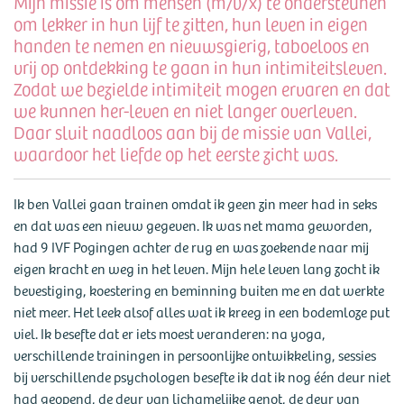
Mijn missie is om mensen (m/v/x) te ondersteunen
om lekker in hun lijf te zitten, hun leven in eigen
handen te nemen en nieuwsgierig, taboeloos en
vrij op ontdekking te gaan in hun intimiteitsleven.
Zodat we bezielde intimiteit mogen ervaren en dat
we kunnen her-leven en niet langer overleven.
Daar sluit naadloos aan bij de missie van Vallei,
waardoor het liefde op het eerste zicht was.
Ik ben Vallei gaan trainen omdat ik geen zin meer had in seks
en dat was een nieuw gegeven. Ik was net mama geworden,
had 9 IVF Pogingen achter de rug en was zoekende naar mij
eigen kracht en weg in het leven. Mijn hele leven lang zocht ik
bevestiging, koestering en beminning buiten me en dat werkte
niet meer. Het leek alsof alles wat ik kreeg in een bodemloze put
viel. Ik besefte dat er iets moest veranderen: na yoga,
verschillende trainingen in persoonlijke ontwikkeling, sessies
bij verschillende psychologen besefte ik dat ik nog één deur niet
had geopend, de deur van lichamelijke genot, de deur van