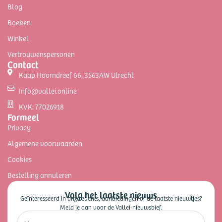
Blog
Boeken
Winkel
Vertrouwenspersonen
Contact
Kaap Hoorndreef 66, 3563AW Utrecht
Info@vallei.online
KVK: 77026918
Formeel
Privacy
Algemene voorwaarden
Cookies
Bestelling annuleren
Volg het laatste nieuws
Geïnteresseerd in onze events, aanbiedingen of de laatste nieuwtjes?
Meld je aan voor de Vallei-nieuwsbief.