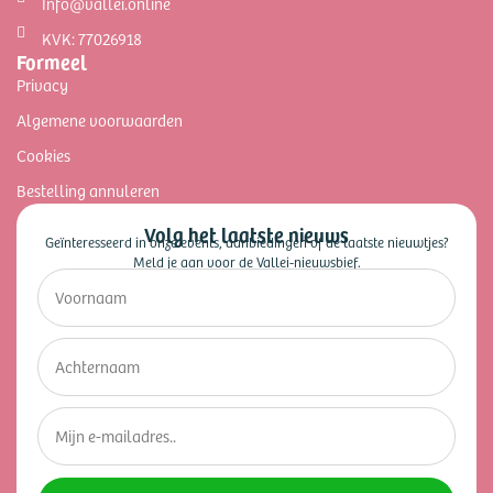
Info@vallei.online
KVK: 77026918
Formeel
Privacy
Algemene voorwaarden
Cookies
Bestelling annuleren
Volg het laatste nieuws
Geïnteresseerd in onze events, aanbiedingen of de laatste nieuwtjes?
Meld je aan voor de Vallei-nieuwsbief.