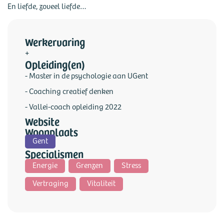
En liefde, zoveel liefde…
Werkervaring
+
Opleiding(en)
- Master in de psychologie aan UGent
- Coaching creatief denken
- Vallei-coach opleiding 2022
Website
Woonplaats
Gent
Specialismen
Energie
Grenzen
Stress
Vertraging
Vitaliteit