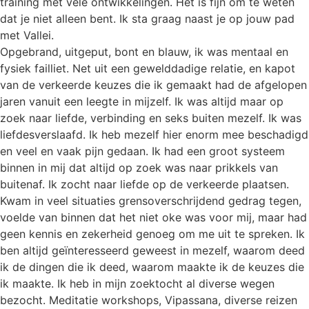
training met vele ontwikkelingen. Het is fijn om te weten
dat je niet alleen bent. Ik sta graag naast je op jouw pad
met Vallei.
Opgebrand, uitgeput, bont en blauw, ik was mentaal en
fysiek failliet. Net uit een gewelddadige relatie, en kapot
van de verkeerde keuzes die ik gemaakt had de afgelopen
jaren vanuit een leegte in mijzelf. Ik was altijd maar op
zoek naar liefde, verbinding en seks buiten mezelf. Ik was
liefdesverslaafd. Ik heb mezelf hier enorm mee beschadigd
en veel en vaak pijn gedaan. Ik had een groot systeem
binnen in mij dat altijd op zoek was naar prikkels van
buitenaf. Ik zocht naar liefde op de verkeerde plaatsen.
Kwam in veel situaties grensoverschrijdend gedrag tegen,
voelde van binnen dat het niet oke was voor mij, maar had
geen kennis en zekerheid genoeg om me uit te spreken. Ik
ben altijd geïnteresseerd geweest in mezelf, waarom deed
ik de dingen die ik deed, waarom maakte ik de keuzes die
ik maakte. Ik heb in mijn zoektocht al diverse wegen
bezocht. Meditatie workshops, Vipassana, diverse reizen