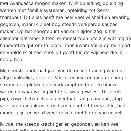
met Ayahuasca mogen maken, NLP opleiding, opleiding
werken met familie systemen, opleiding tot Sensi
therapeut. Dit alles heeft me heel veel wijsheid en ervaring
gegeven, maar ik bleef nog steeds verkeerde keuzes
maken. Op het hoogtepunt van mijn lijden zag ik het
allemaal niet meer zitten, er moest toch iets zijn wat mij de
handvatten gaf om te leven. Toen kwam Vallei op mijn pad
en voelde ik al heel snel: dit geeft mij de wijsheid die ik
nodig heb.
Mijn eerste anderhalf jaar van de online training was niet
altijd makkelijk, door de Vallei-technieken ging er energie
stromen op plekken die verkrampt en bont en blauw
waren en waar weinig liefde bij was geweest. Dit deed
pijn, zowel lichamelijk als mentaal. Langzaam aan, stap
voor stap ging ik mij steeds een beetje fitter voelen, had
minder pijn, en werd weer gevuld met liefde van mijzelf.
Ik voel me steeds krachtiger en gezonder, en kan veel
beter bij mijn gevoel komen en daardoor luisteren naar