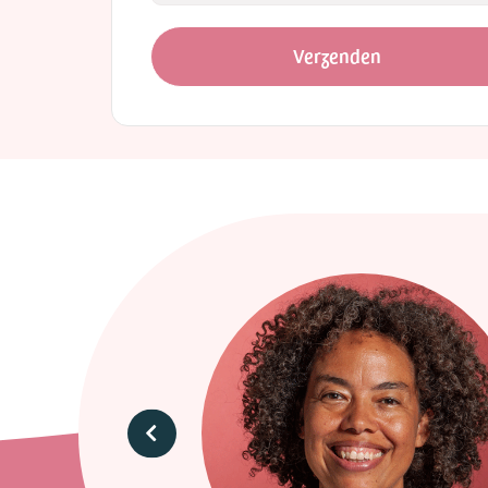
Verzenden
uit
 draad
e zijn