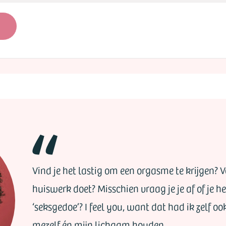
Vind je het lastig om een orgasme te krijgen? Voe
huiswerk doet? Misschien vraag je je af of je 
‘seksgedoe’? I feel you, want dat had ik zelf oo
mezelf én mijn lichaam houden.