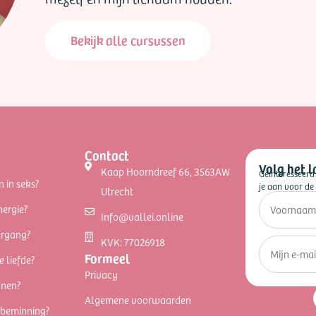
Bekijk alle cursussen
Contact
Volg het l
Kaap Hoorndreef 66, 3563AW
Geïnteresseerd
n in seks?
je aan voor de 
Utrecht
nergie?
Info@vallei.online
ergang?
KVK: 77026918
Formeel
e liefde?
Privacy
nnen?
Algemene voorwaarden
fbeminning?