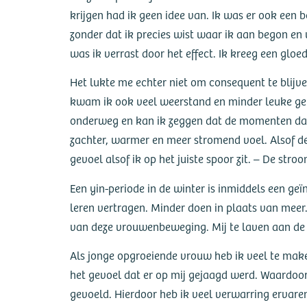
krijgen had ik geen idee van. Ik was er ook een 
zonder dat ik precies wist waar ik aan begon e
was ik verrast door het effect. Ik kreeg een glo
Het lukte me echter niet om consequent te blijve
kwam ik ook veel weerstand en minder leuke gev
onderweg en kan ik zeggen dat de momenten dat ik
zachter, warmer en meer stromend voel. Alsof de
gevoel alsof ik op het juiste spoor zit. – De str
Een yin-periode in de winter is inmiddels een geï
leren vertragen. Minder doen in plaats van meer. 
van deze vrouwenbeweging. Mij te laven aan de w
Als jonge opgroeiende vrouw heb ik veel te make
het gevoel dat er op mij gejaagd werd. Waardoor 
gevoeld. Hierdoor heb ik veel verwarring ervaren