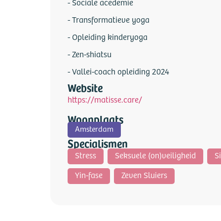
- Sociale acedemie
- Transformatieve yoga
- Opleiding kinderyoga
- Zen-shiatsu
- Vallei-coach opleiding 2024
Website
https://matisse.care/
Woonplaats
Amsterdam
Specialismen
Stress
Seksuele (on)veiligheid
S
Yin-fase
Zeven Sluiers