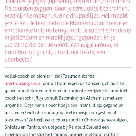
‘Hoe leer je jezelf (opnieuw) liefhebben, beminnen?
De taoïsten zeggen: door je seksualiteit te trainen.
Medicijn te maken. Kleine druppeltjes. Het maakt
je sterker. Je leert helende klanken waarmee je je
emotionele balans terugvindt. Je spoort schade op
in je lichaam en maakt jezelf gezonder. En je
wordt helderder. Je wordt een wijze vrouw, in
haar kracht, zacht, vitaal, vol liefde, een
voorbeeld.’
Vallei-coach en pionier Heidi Taelman startte
lifechangingsex.nl
vanuit haar eigen verlangen zich over te
geven aan liefde en intimiteit in radicale eerlijkheid. Inmiddels
coacht en schrijft ze vanuit Becoming an Alchemist met een
urgentie: ‘Deze kennis over hoe je een intens, diep, gezond en
wijs leven leidt als vrouw zou ik elk meisje van zestien al
toewensen.’ Ze heeft een achtergrond in Chinese geneeswijzen,
Shiatsu en Tantra, en volgde bij Reinoud Eleveld een
zevenjarige Taoïstische training. Samen met haar partner