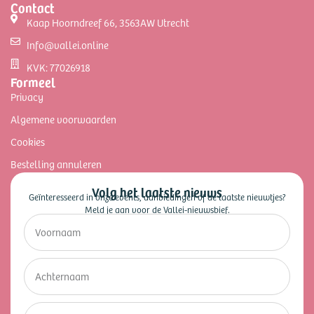
Contact
Kaap Hoorndreef 66, 3563AW Utrecht
Info@vallei.online
KVK: 77026918
Formeel
Privacy
Algemene voorwaarden
Cookies
Bestelling annuleren
Volg het laatste nieuws
Geïnteresseerd in onze events, aanbiedingen of de laatste nieuwtjes?
Meld je aan voor de Vallei-nieuwsbief.