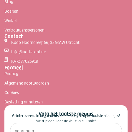
Blog
Boeken
Winkel
Vertrouwenspersonen
Contact
Kaap Hoorndreef 66, 3563AW Utrecht
Info@vallei.online
KVK: 77026918
Formeel
Privacy
Algemene voorwaarden
Cookies
Bestelling annuleren
Volg het laatste nieuws
Geïnteresseerd in onze events, aanbiedingen of de laatste nieuwtjes?
Meld je aan voor de Vallei-nieuwsbief.