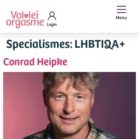
Specialismes:
LHBTIQA+
Conrad Heipke