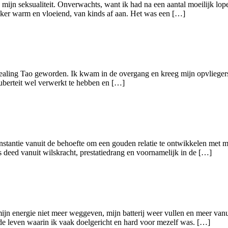
in mijn seksualiteit. Onverwachts, want ik had na een aantal moeilijk l
ekker warm en vloeiend, van kinds af aan. Het was een […]
Healing Tao geworden. Ik kwam in de overgang en kreeg mijn opvliegers 
puberteit wel verwerkt te hebben en […]
te instantie vanuit de behoefte om een gouden relatie te ontwikkelen me
s deed vanuit wilskracht, prestatiedrang en voornamelijk in de […]
n energie niet meer weggeven, mijn batterij weer vullen en meer vanui
sde leven waarin ik vaak doelgericht en hard voor mezelf was. […]