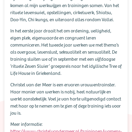
komen al mijn werkwijzen en trainingen samen. Van het
rituele levenswiel, opstellingen, cirkelwerk, Shiatsu,
Dao-Yin, Chi kungs, en uiteraard alles rondom Vallei.
In het eerste jaar draait het om ordening, veiligheid,
eigen plek, eigenwaarde en congruent leren
communiceren. Het tweede jaar werken we met thema’s
als overgave, levenslust, seksualiteit en sensualiteit. De
training sluiten we af in september met een vijfdaagse
‘rituele Zeven Sluier’ groepsreis naar het idyllische Tree of
Life House in Griekenland.
Christel van der Meer is een ervaren vrouwentrainster.
Haar manier van werken is nabij, heel natuurlijk en
werkt aanstekelijk. Voel je van harte uitgenodigd contact
met haar op te nemen om te zien of deze training iets voor
jou is.
Meer informatie:
https://www.christelvandermeer.nl/trainingen/womens-