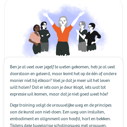
Women’s Wisdom twee-
jarige Scholingsweg
Ben je al veel over jezelf te weten gekomen, heb je al veel
doorstaan en geleerd, maar komt het op de één of andere
manier niet bij elkaar? Voel je dat je meer uit het leven
wilt halen? Dat er iets aan je deur klopt, iets wat tot
expressie wil komen, maar dat je niet goed weet hóe?
Deze training volgt de vrouwelijke weg en de principes
van de kunst van niet-doen. Een weg van insluiten,
embodiment en alignment van hoofd, hart en bekken.
Tijdens deze tweejarige scholingsweg met vrouwen,