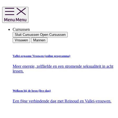
Ga
naar
de
inhoud
Cursussen
Sluit Cursussen
Open Cursussen
Vrouwen
Mannen
Vallei-orgasme Vrouwen (online programma)
Meer energie, zelfliefde en een stromende seksualiteit in acht
lessen.
Welkom bij de bron (live-dag)
Een fijne verbindende dag met Reinoud en Vallei-vrouwen.