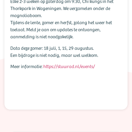
Chi kungs Wageningen
Elke 2-3 weken op zaterdag om 9:30, Chi kungs in het
Thorkpark in Wageningen. We verzamelen onder de
magnoliaboom.
Tijdens de lente, zomer en herfst, zolang het weer het
toelaat. Meld je aan om updates te ontvangen,
aanmelding is niet noodzakelijk.
Data deze zomer: 18 juli, 1, 15, 29 augustus.
Een bijdrage is niet nodig, maar wel welkom.
Meer informatie:
https://stuwrad.nl/events/