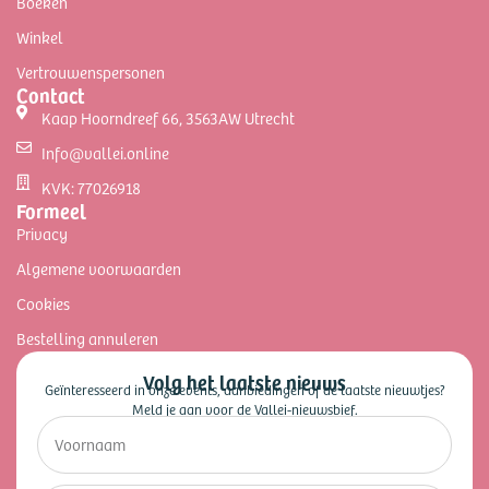
Boeken
Winkel
Vertrouwenspersonen
Contact
Kaap Hoorndreef 66, 3563AW Utrecht
Info@vallei.online
KVK: 77026918
Formeel
Privacy
Algemene voorwaarden
Cookies
Bestelling annuleren
Volg het laatste nieuws
Geïnteresseerd in onze events, aanbiedingen of de laatste nieuwtjes?
Meld je aan voor de Vallei-nieuwsbief.