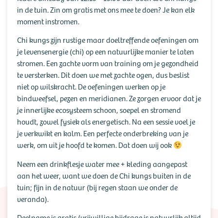
in de tuin. Zin om gratis met ons mee te doen? Je kan elk
moment instromen.
Chi kungs zijn rustige maar doeltreffende oefeningen om
je levensenergie (chi) op een natuurlijke manier te laten
stromen. Een zachte vorm van training om je gezondheid
te versterken. Dit doen we met zachte ogen, dus beslist
niet op wilskracht. De oefeningen werken op je
bindweefsel, pezen en meridianen. Ze zorgen ervoor dat je
je innerlijke ecosysteem schoon, soepel en stromend
houdt, zowel fysiek als energetisch. Na een sessie voel je
je verkwikt en kalm. Een perfecte onderbreking van je
werk, om uit je hoofd te komen. Dat doen wij ook
Neem een drinkflesje water mee + kleding aangepast
aan het weer, want we doen de Chi kungs buiten in de
tuin; fijn in de natuur (bij regen staan we onder de
veranda).
Deelname is gratis (vrijwillige bijdrage is natuurlijk altijd